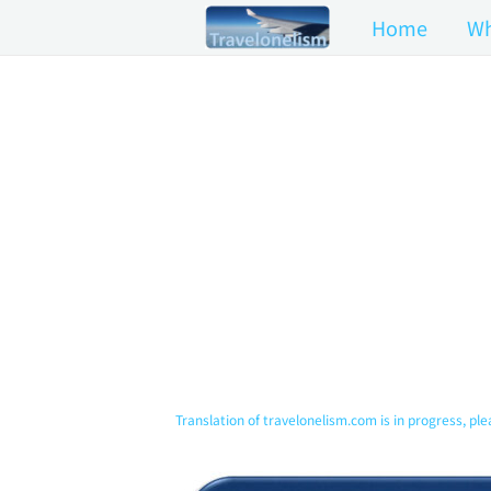
Skip
Home
Wh
to
content
Translation of travelonelism.com is in progress, ple