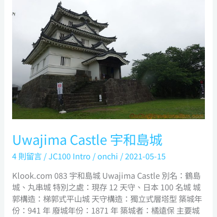
Castle
宇
和
島
城
Uwajima Castle 宇和島城
4 則留言
/
JC100 Intro
/
onchi
/
2021-05-15
Klook.com 083 宇和島城 Uwajima Castle 別名：鶴島
城、丸串城 特別之處：現存 12 天守、日本 100 名城 城
郭構造：梯郭式平山城 天守構造：獨立式層塔型 築城年
份：941 年 廢城年份：1871 年 築城者：橘遠保 主要城