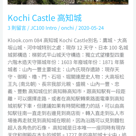
Kochi Castle 高知城
3 則留言
/
JC100 Intro
/
onchi
/
2020-05-24
Klook.com 084 高知城 Kochi Castle別名：鷹城、大高
坂山城、河中城特別之處：現存 12 天守、日本 100 名城
城郭構造：梯郭式平山城天守構造：獨立式望樓型四重
六階木造天守築城年份：1603 年廢城年份：1871 年築
城者：山內一豐主要城主：山內氏現存遺跡：現存天
守、御殿、櫓、門、石垣、堀關連歷史人物：大高坂松
王丸 (南北朝)、長宗我部元親、盛親、山內一豐、忠
義、豐敷 高知城位於高知縣高知市，跟高知駅有一段距
離，可以選擇走路，或者在高知駅轉乘路面電車到高知
城前駅下車，但建議如果有時間和體力的話，可以由高
知駅往南一直走到右邊見到商店街，轉入直走到弘人市
場後再走就見到高知城在眼前，因為沿路可以見到麵包
超人各角色的石像。 高知城是日本唯一一座同時有現存
天守和御殿在本丸的城郭。1727 年的高知城大火中，追