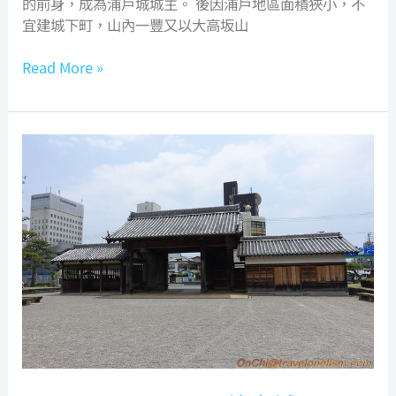
的前身，成為浦戶城城主。 後因浦戶地區面積狹小，不
宜建城下町，山內一豐又以大高坂山
Read More »
Tokushima
Castle
德
島
城