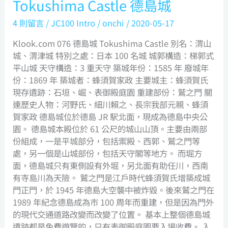
Tokushima Castle 德島城
4 則留言
/
JC100 Intro
/
onchi
/
2020-05-17
Klook.com 076 德島城 Tokushima Castle 別名：渭山
城、渭津城 特別之處：日本 100 名城 城郭構造：梯郭式
平山城 天守構造：3 重天守 築城年份：1585 年 廢城年
份：1869 年 築城者：蜂須賀家政 主要城主：蜂須賀氏
現存遺跡：石垣、崛、表御殿庭園 重建部份：鷲之門 關
連歷史人物：河野氏、細川賴之、長宗我部元親、蜂須
賀家政 德島城位於德島 JR 駅北面，現成為德島中央公
園。 德島城本殿位於 61 公尺的城山山頂。主要由兩部
份組成，一是平城部分，包括禦殿、西郭、鷲之門等
處，另一個是山城部份，包括天守閣等地方。 而堀方
面，德島城只有東側設有外堀，另北面有助任川，西南
有寺島川為天險。 鷲之門是江戶時代蜂須賀氏增築成城
門正門，於 1945 年德島大空襲中被炸毀。後來鷲之門在
1989 年紀念德島成為市 100 周年而重建，但是因為門外
的現代交通道路改變而改變了位置。 基本上整個德島城
遺跡都是免費遊覽的，只有表御殿庭園要入場收費。 入