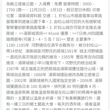
為縣立道後公園。 入場費：免費 營業時間：0900 –
1700 (週一、12月29日 – 1月3日、假日翌日休假) 印章
位置：湯築城資料館 交通：1. 於松山市路面電車站乘路
面電車到道後公園下車。2. 由松山城可回到大街道駅或
警察署前駅乘路面電車。3. 於松山城亦可陡步走路去湯
築城。 >>湯築城資訊<< Klook 優惠：>>7日券JR四國鐵
路周遊券(可選 3、4、5 及 7 日)<< 歷史 主要事件：
1180-1185年 河野通信在源平合戰有功，被分封松山一
帶14世紀 湯築城是河野氏的居城1581年 城主河野通直
一直抵抗長宗我部元親的進攻。1585年 豐臣秀吉向四國
進攻，湯築城被小早川隆景攻下，河野氏的統治結束
1587年 城主福島正則把居城由湯築城遷往國分山城，湯
築城自此廢城。1888年 湯築城遺趾被改為縣立道後公
園。2002年 湯築城被列入國家指定史跡。2006年 湯築
城獲選為日本 100 名城中，排列第 80 特別慶典 4 月 –
道後溫泉祭典 道後溫泉祭典是在松山舉行的祭典中最熱
鬧的。主要是以溫泉水祈禱，除了有奏樂團遊行外，還
有一連三日的鄉土藝能大會、每天的洒年榚、道後溫泉
的「樂市樂座」等。其中以穿著日式祭衣的女性進行的