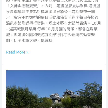
「女神輿抬轎競賽」。 8 月 – 道後溫泉夏季祭典 道後溫
泉夏季祭典主要為祈禱道後溫泉繁榮。為期整整一個
月，會有不同類型的夏日活動和佈置。期間每日在道後
溫泉本館附近舉行音樂、鄉土才藝、太鼓等表演。 10 月
– 湯築城觀月祭典 每年 10 月月圓的時候，都會在湯築
城，即道後公園和史跡庭園舉行除了少爺場的短音樂
劇、伊予水軍太鼓、傳統藝
Read More »
Matsuyama
Castle
伊
予
松
山
城