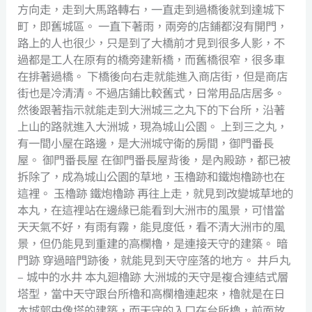
方向走，走到大馬路轉右，一直走到過橋後就到達城下
町，即舊城區。 一直下著雨，兩旁的店鋪都沒有開門，
路上的人也很少，只是到了大橋前才見到很多人影，不
過都是工人在原有的橋旁建新橋，而舊橋很窄，很多車
在排著過橋。 下橋後向右走就能進入商店街，但是商店
街也是冷清清。不過店鋪比較舊式，日常用品店居多。
然後跟著指示就能走到大洲城三之丸下的下台所，沿著
上山的路就進入大洲城，現為城山公園。 上到三之丸，
有一間小屋在路邊，是大洲城守衛的房間，御門番長
屋。 御門番長屋 在御門番長屋背後，是內殿跡，都已被
拆除了，成為城山公園的草地，玉櫓跡和鐵炮櫓跡也在
這裡。 玉櫓跡 鐵炮櫓跡 再往上走，就見到改變城草地的
本丸，在這裡站在邊緣已能看到大洲市的風景，可惜當
天天氣不好，有雨有霧，能見度低，看不清大洲市的風
景，但仍能見到重建的高欄櫓，是連接天守的建築。 暗
門跡 穿過暗門跡後，就能見到天守座落的地方。 井戶丸
– 城中的水井 本丸廻櫓跡 大洲城的天守是複合連結式層
塔型，當中天守跟台所櫓和高欄櫓連起來，櫓就是在日
本城郭中像塔的建築，而天守的入口在台所櫓，前面放