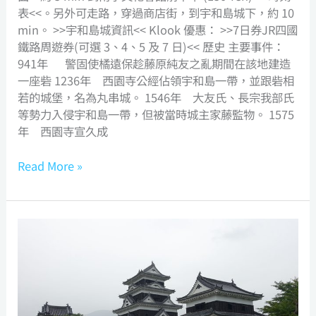
表<<。另外可走路，穿過商店街，到宇和島城下，約 10
min。 >>宇和島城資訊<< Klook 優惠： >>7日券JR四國
鐵路周遊券(可選 3、4、5 及 7 日)<< 歷史 主要事件：
941年 警固使橘遠保趁藤原純友之亂期間在該地建造
一座砦 1236年 西園寺公經佔領宇和島一帶，並跟砦相
若的城堡，名為丸串城。 1546年 大友氏、長宗我部氏
等勢力入侵宇和島一帶，但被當時城主家藤監物。 1575
年 西園寺宣久成
Read More »
Ozu
Castle
大
洲
城