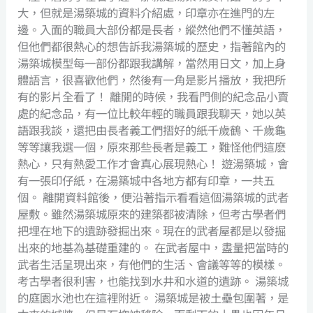
大，但就是湯築城的資料介紹處，印章亦在進門的左
邊。入面的職員大部份都是長者，縱然他們不懂英語，
但他們都很熱心的想告訴我湯築城的歷史，指著館內的
湯築城模型每一部份都跟我講解，當然用日文，加上身
體語言，很喜歡他們，然後有一角是影片播放，我把所
有的影片全看了！ 離開的時候，我看門側的紀念品小賣
處的紀念品，有一位比較年輕的職員跟我聊天，她以英
語跟我談，還把由長者義工們摺好的紙千歲鶴、千歲龜
等等讓我選一個，原來那些長者是義工，難怪他們這麽
熱心，只有熱愛工作才會真心展現熱心！ 遊湯築城，會
有一張印仔紙，在湯築城中各地方都有印章，一共五
個。 離開資料館後，便沿著指示看看這個湯築城的武者
屋敷。雖然湯築城原來的建築都被清除，但考古學者們
把埋在地下的遺跡發掘出來。現在的武者屋都是以發掘
出來的地基為基礎重建的。 在武者屋中，䀆量把當時的
武者生活呈現出來，有他們的生活、會議等等的模樣。
考古學者很利害，也能找到水井和水道的遺跡。 湯築城
的庭園水池也在這裡附近。 湯築城是被土壘包圍著，是