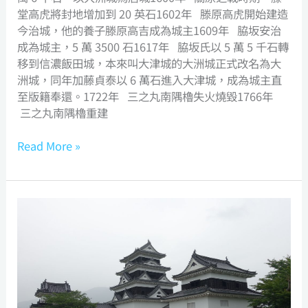
堂高虎將封地增加到 20 英石1602年 滕原高虎開始建造
今治城，他的養子滕原高吉成為城主1609年 脇坂安治
成為城主，5 萬 3500 石1617年 脇坂氏以 5 萬 5 千石轉
移到信濃飯田城，本來叫大津城的大洲城正式改名為大
洲城，同年加藤貞泰以 6 萬石進入大津城，成為城主直
至版籍奉還。1722年 三之丸南隅櫓失火燒毀1766年
三之丸南隅櫓重建
Read More »
木
造
的
重
建
天
守