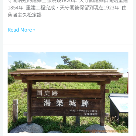
守閣附近的建築全部燒毀1820年 天守閣建築群開始重建
1854年 重建工程完成，天守閣被保留到現在1923年 由
舊藩主久松定謨
Read More »
古
湯
後
的
城
堡
–
湯
築
城