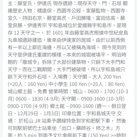
主：藤堂氏、伊達氏 現存遺跡：現存天守、門、石垣 關
連歷史人物：橘遠保、西園寺公經、家藤監物、西園寺
宣久、持田右京、藤堂高虎、戶田勝隆、富田信高、藤
堂良勝、伊達秀宗 宇和島城位於愛媛縣宇和島市，是現
存 12 天守之一。 於 1601 年由藤堂高虎根據中世紀皮島
丸串城遺跡建造，後來由伊達家的居城。由於以前西側
有一半以上鄰近海邊，所以又被稱為海城。 現今見到的
天守是伊達氏重建的模樣，本來的城堀被填平。 明治時
期的「廢城令」拆除了大部份建築物，只餘下大手門和
天守。而在二戰期間，大手門被破壞，所以宇和島城只
餘下天守和外石垣。 入場費：天守閣 – 大人 200 Yen
(>20人：160 Yen) 中小學生 100 Yen (>20人：80 Yen)
城山鄉土館 – 免費 營業時間：城山 – 0600 – 1700 (10-3
月) 0600 – 1830 (4-9月) 天守閣 – 0900-1600 (10-3月)
0900-1700 (4-9月) 鄉土館 – 0900-1600 (週一、假日翌
日、12月29日 – 1月3日) 印章位置：宇和島城天守 交
通： 於松山 JR 站乘予讚線特急到宇和舥駅下車， 然後
可到駅前號巴士站乘坐「出口‧藥師谷‧杮之木」方
面，約 5 min 到南予文化會館前下車 (150 Yen) >>時刻