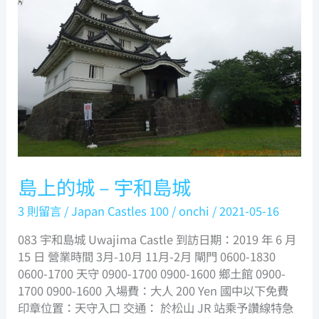
的
城
–
宇
和
島
城
島上的城 – 宇和島城
3 則留言
/
Japan Castles 100
/
onchi
/
2021-05-16
083 宇和島城 Uwajima Castle 到訪日期：2019 年 6 月
15 日 營業時間 3月-10月 11月-2月 閘門 0600-1830
0600-1700 天守 0900-1700 0900-1600 鄉土館 0900-
1700 0900-1600 入場費：大人 200 Yen 國中以下免費
印章位置：天守入口 交通： 於松山 JR 站乘予讚線特急