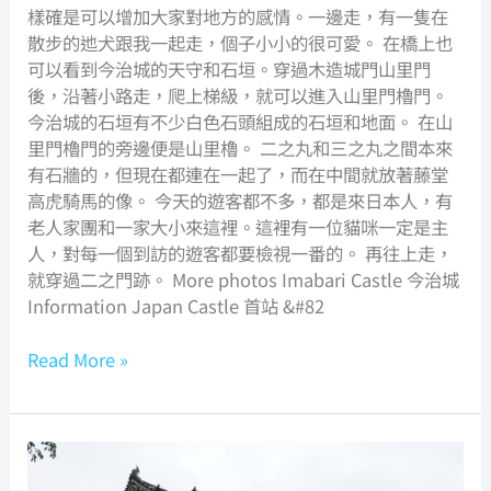
樣確是可以增加大家對地方的感情。一邊走，有一隻在
散步的迆犬跟我一起走，個子小小的很可愛。 在橋上也
可以看到今治城的天守和石垣。穿過木造城門山里門
後，沿著小路走，爬上梯級，就可以進入山里門櫓門。
今治城的石垣有不少白色石頭組成的石垣和地面。 在山
里門櫓門的旁邊便是山里櫓。 二之丸和三之丸之間本來
有石牆的，但現在都連在一起了，而在中間就放著藤堂
高虎騎馬的像。 今天的遊客都不多，都是來日本人，有
老人家團和一家大小來這裡。這裡有一位貓咪一定是主
人，對每一個到訪的遊客都要檢視一番的。 再往上走，
就穿過二之門跡。 More photos Imabari Castle 今治城
Information Japan Castle 首站 &#82
Read More »
島
上