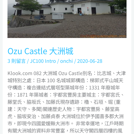
Ozu Castle 大洲城
3 則留言
/
JC100 Intro
/
onchi
/
2020-06-28
Klook.com 082 大洲城 Ozu Castle別名：比志城、大津
城特別之處：日本 100 名城城郭構造：梯郭式平山城天
守構造：複合連結式層塔型築城年份：1331 年廢城年
份：1871 年築城者：宇都宮豐房主要城主：宇都宮氏、
藤堂氏、脇坂氏、加藤氏現存遺跡：櫓、石垣、堀 (重
建：天守、多聞)關連歷史人物：宇都宮豐房、藤堂高
虎、脇坂安治、加藤貞泰 大洲城位於伊予國喜多郡大洲
市，即現今四國愛媛縣大洲市。 非常幸運地，江戶時期
有關大洲城的資料非常豐富，所以天守閣四層四樓的風