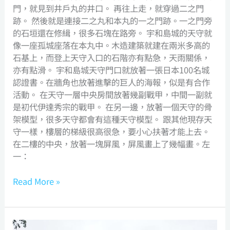
門，就見到井戶丸的井口。 再往上走，就穿過二之門
跡。 然後就是連接二之丸和本丸的一之門跡。一之門旁
的石垣還在修緝，很多石塊在路旁。 宇和島城的天守就
像一座孤城座落在本丸中。木造建築就建在兩米多高的
石基上，而登上天守入口的石階亦有點急，天雨關係，
亦有點滑。 宇和島城天守門口就放著一張日本100名城
認證書。在牆角也放著進擊的巨人的海報，似是有合作
活動。 在天守一層中央房間放著幾副戰甲，中間一副就
是初代伊達秀宗的戰甲。 在另一邊，放著一個天守的骨
架模型，很多天守都會有這種天守模型。 跟其他現存天
守一樣，樓層的梯級很高很急，要小心扶著才能上去。
在二樓的中央，放著一塊屏風，屏風畫上了幾幅畫。左
一：
Read More »
Uwajima