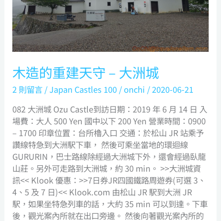
–
大
洲
城
木造的重建天守 – 大洲城
2 則留言
/
Japan Castles 100
/
onchi
/
2020-06-21
082 大洲城 Ozu Castle到訪日期：2019 年 6 月 14 日 入
場費：大人 500 Yen 國中以下 200 Yen 營業時間：0900
– 1700 印章位置：台所櫓入口 交通：於松山 JR 站乘予
讚線特急到大洲駅下車， 然後可乘坐當地的環迴線
GURURIN，巴士路線除經過大洲城下外，還會經過臥龍
山莊。另外可走路到大洲城，約 30 min。 >>大洲城資
訊<< Klook 優惠：>>7日券JR四國鐵路周遊券(可選 3、
4、5 及 7 日)<< Klook.com 由松山 JR 駅到大洲 JR
駅，如果坐特急列車的話，大約 35 min 可以到達。下車
後，觀光案內所就在出口旁邊。 然後向著觀光案內所的