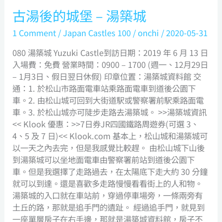
古湯後的城堡 – 湯築城
1 Comment
/
Japan Castles 100
/
onchi
/
2020-05-31
080 湯築城 Yuzuki Castle到訪日期：2019 年 6 月 13 日
入場費：免費 營業時間：0900 – 1700 (週一、12月29日
– 1月3日、假日翌日休假) 印章位置：湯築城資料館 交
通：1. 於松山市路面電車站乘路面電車到道後公園下
車。2. 由松山城可回到大街道駅或警察署前駅乘路面電
車。3. 於松山城亦可陡步走路去湯築城。 >>湯築城資訊
<< Klook 優惠：>>7日券JR四國鐵路周遊券(可選 3、
4、5 及 7 日)<< Klook.com 基本上，松山城和湯築城可
以一天之內去完，但是我感覺比較趕。 由松山城下山後
到湯築城可以坐地面電車由警察署前站到道後公園下
車。但是我選擇了走路過去，在太陽底下走大約 30 分鐘
就可以到達。還是喜歡多走路慢慢看看街上的人和物。
湯築城的入口就在車站前，穿過停車場旁，一條兩旁有
土丘的路，那就是追手門的遺趾。 經過追手門，就見到
一座單層房子在右手邊，那就是湯築城資料館，房子不