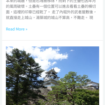
本來的城牆，但是石塊被移除，而剩下的土壘也因年月
的風雨破壞。土壘有一個位置可以進去看看土壘的橫切
面，這裡的印章已經乾了。 走了內堀外的武者屋敷後，
就直接走上城山，湯築城的城山不算高，不難走。 現
Read More »
Kochi
Castle
高
知
城