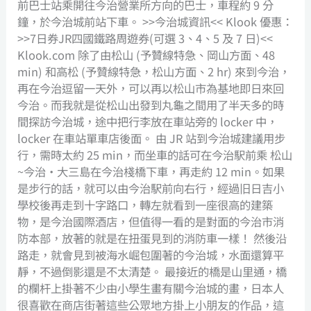
前巴士站乘開往今治營業所方向的巴士，車程約 9 分
鐘，於今治城前站下車。 >>今治城資訊<< Klook 優惠：
>>7日券JR四國鐵路周遊券(可選 3、4、5 及 7 日)<<
Klook.com 除了由松山 (予贊線特急、岡山方面、48
min) 和高松 (予贊線特急，松山方面、2 hr) 來到今治，
再在今治逗留一天外，可以再以松山市為基地即日來回
今治。而我就是從松山出發到丸龜之間用了半天多的時
間探訪今治城，途中把行李放在車站旁的 locker 中，
locker 在車站單車店後面。 由 JR 站到今治城建議用步
行，需時太約 25 min，而坐車的話可在今治駅前乘 松山
~今治‧大三島在今治棧橋下車，再走約 12 min。如果
是步行的話，就可以由今治駅前向右行，經過旧日吉小
學校後再走到十字路口，轉左就看到一座很高的建築
物，是今治國際酒店，但值得一看的是對面的今治市消
防本部，放著的就是在扭蛋見到的消防車一樣！ 然後沿
路走，就會見到被海水崛包圍著的今治城，水面還算平
靜，不過倒影還是不太清楚。 最接近的橋是山里通，橋
的欄杆上掛著不少由小學生畫有關今治城的畫，日本人
很喜歡在商店街著這些公眾地方掛上小朋友的作品，這