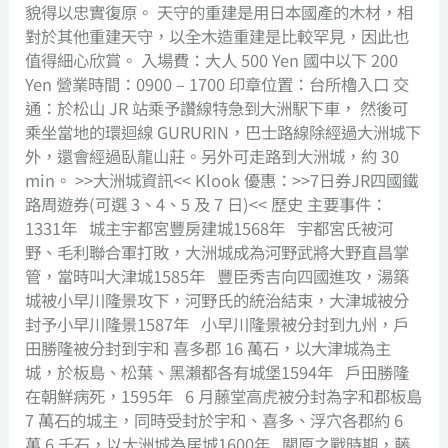
貌得以忠實復原。 天守的重建是用日本國產的木材，相
對於其他重建天守，以全木造重建是比較罕見，因此也
值得細心欣賞。 入場費：大人 500 Yen 國中以下 200
Yen 營業時間：0900 – 1700 印章位置：台所櫓入口 交
通：於松山 JR 站乘予讚線特急到大洲駅下車， 然後可
乘坐當地的環迴線 GURURIN，巴士路線除經過大洲城下
外，還會經過臥龍山莊。另外可走路到大洲城，約 30
min。 >>大洲城資訊<< Klook 優惠：>>7日券JR四國鐵
路周遊券(可選 3、4、5 及 7 日)<< 歷史 主要事件：
1331年 城主宇都宮豐房建城1568年 宇都宮氏被河
野、毛利聯合軍打敗，大洲城成為河野武將大野直昌掌
管，當時叫大津城1585年 豐臣秀吉向四國進攻，湯築
城被小早川隆景攻下，河野氏的統治結束，大津城被分
封予小早川隆景1587年 小早川隆景被分封到九州，戶
田勝隆被分封到宇和 喜多郡 16 萬石，以大津城為主
城，於板島、松葉、黑瀨都各有城堡1594年 戶田勝隆
在朝鮮病死，1595年 6 月藤堂高虎被分封為字和郡板島
7 萬石的城主，同時受封於宇和、喜多、浮穴各郡約 6
萬 6 千石，以大洲城為居城1600年 關原之戰時期，藤