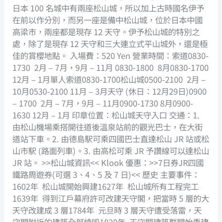
日本 100 名城中有兩座松山城，所以加上古時國名伊予
在前以作分別，而另一座是備中松山城，位於日本中國
高梁市，兩座都是現存 12 天守。伊予松山城的特別之
處，除了是現存 12 天守和三大連立式平山城外，還是極
佳的賞櫻地點。 入場費：520 Yen 營業時間：索道0830-
1730 2月 – 7月，9月 – 11月 0830-1800 8月0830-1700
12月 – 1月單人索道0830-1700松山城0500-2100 2月 –
10月0530-2100 11月 – 3月天守 (休日：12月29日)0900
– 1700 2月 – 7月，9月 – 11月0900-1730 8月0900-
1630 12月 – 1月 印章位置：松山城天守入口 交通：1.
由松山機場乘搭開往道後溫泉站前的觀光巴士，在大街
道站下車。2. 由德島駅可乘四國巴士直達松山 JR 站或松
山市駅 (路面列車)。3. 由高松可乘 JR 予讚線可以達松山
JR 站。 >>松山城資訊<< Klook 優惠：>>7日券JR四國
鐵路周遊券(可選 3、4、5 及 7 日)<< 歷史 主要事件：
1602年 松山城開始興建1627年 松山城所有工程完工
1639年 得到江戶幕府許可改建天守閣，把當時 5 層的大
天守改建成 3 層1784年 元旦時 3 層天守遭受落雷，天