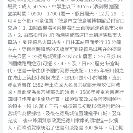
場費：成人 50 Yen、中學生以下 30 Yen (表御殿庭園)
營業時間：0900 – 1700 (週一、假日隔天、12 月 29 – 1
月 4 日休假) 印章位置：德島市立德島城博物館受付窗口
交通： 1. 由關西機場可乘機場巴士直接到達德島市火車
站。 2. 由高松可乘 JR 渦潮線或高速巴士到達德島市火
車站。 到達德島火車站後，再往車站東面步行 10 分鐘
左右，穿過棋跨鐵路的天橋就可到達德島城所在的德島
中央公園。 >>德島城資訊<< Klook 優惠： >>7日券JR
四國鐵路周遊券(可選 3、4、5 及 7 日)<< 歷史 鎌倉時
代，德島一帶由伊予國的河野氏支配，1385 年細川賴之
在城山上築起小規摸城堡，起初只是小小的城樓，直到
豐臣秀吉在 1582 年土佐國大名長宗我部元親攻佔阿波
國，自此成為長宗我部氏的領地。 1586年豐臣秀吉進行
四國征伐完畢後論功行賞，蜂須賀家政成為阿波國領地
的領主，領 18 萬 6 千石。蜂須賀氏初期以德島附近的一
宮城作為根據地，及後在德島城位置建造平山城，翌年
完成。 後來峰須賀家政更把德川家康的領地進一步擴
大，而峰須賀家統治了德島和淡路島 300 多年。 明治期