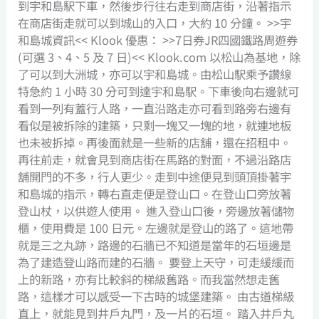
到宇和島駅下車，然後步行往右走到商店街，沿著指示
在商店街走就可以到城山的入口，大約 10 分鐘。 >>宇
和島城資訊<< Klook 優惠： >>7日券JR四國鐵路周遊券
(可選 3、4、5 及 7 日)<< Klook.com 以松山為基地，除
了可以到大洲城，亦可以宇和島城。由松山駅乘予讚線
特急約 1 小時 30 分可到達宇和島駅。下車後向右邊就可
看到一列有蓋行人路，一直沿路走亦可看到路旁右邊有
看似是被拆除的建築，只剩一塊又一塊的地，就連地板
也未被拆掉。再後面就是一些新的店舖，還在招租中。
再往前走，就會見到商店街在馬路的對面，不過沿路店
舖開門的不多，行人更少。走到中途便見到頭頂掛著宇
和島城的指示，轉右直走便是登山口。在登山口旁放著
登山杖，以供遊人使用。 進入登山口後，旁邊放著儲物
櫃，使用費是 100 日元。左邊就是登山的路了。這地帶
就是三之丸跡，路邊的石牆已不知道是當年的石垣邊是
為了建造登山路而建的石牆。 要登上天守，可走緩緩而
上的新路，亦有比較斜的梯級舊路。而我當然想走舊
路，這樣才可以感受一下古時的城堡建築。 由古道梯級
直上，就能見到井戶丸門，及一片的石垣。 踏入井戶丸