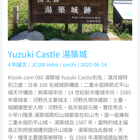
Yuzuki Castle 湯築城
4 則留言
/
JC100 Intro
/
onchi
/
2020-06-14
Klook.com 080 湯築城 Yuzuki Castle別名：湯月城特
別之處：日本 100 名城城郭構造：二重水堀梯郭式平山
城天守構造：無築城年份：14 世紀前半廢城年份：1585
年築城者：河野氏主要城主：河野氏現存遺跡：土壘、
堀關連歷史人物：河野氏、長宗我部元親、豐臣秀吉、
小早川隆景 湯築城跟松山城都是在松山市，是一座擁有
二重水堀的平山城。 湯築城自 1587 年，當時的城主福
島正則把居城遷到國分山城後，湯築城自此廢城，天
守、櫓等主要建築被移除。 在 1888 年湯築城遺趾被改