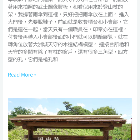
著用來拍照的武士圖像膠板，和看似用來於登山杖的
架，我撐著雨傘到這裡，只好把把雨傘放在上面。 進入
大門後，先要脫鞋子，前面就是收費櫃台和小賣部，它
們是連在一起，當天只有一個職員在，印章亦在這裡。
付費後再轉入小賣部後面的小門就可以開始展覧。就在
轉角位放著大洲城天守的木造結構模型。 連接台所櫓和
天守的多聞有除了有柱的窗戶，還有很多三角型，四方
型的孔，它們是槍孔和
Read More »
Yuzuki
Castle
湯
築
城