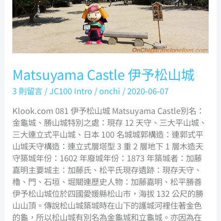
Matsuyama Castle 伊予松山城
3 則留言
/
JC100 Intro
/
onchi
/
2020-06-07
Klook.com 081 伊予松山城 Matsuyama Castle別名：
金龜城、勝山城特別之處：現存 12 天守、三大平山城、
三大連立式平山城、日本 100 名城城郭構造：連郭式平
山城天守構造：連立式層塔型 3 重 2 層地下 1 層木造天
守築城年份：1602 年廢城年份：1873 年築城者：加藤
嘉明主要城主：加藤氏、松平氏現存遺跡：現存天守、
櫓、門、石垣、堀關連歷史人物：加藤嘉明、松平勝善
伊予松山城位於四國愛媛縣松山市，海拔 132 公尺的勝
山山頂。傳說松山城築城時在山下的護城河裡住著金色
的龜，所以松山城有別名為金龜城和立龜城。亦因為在