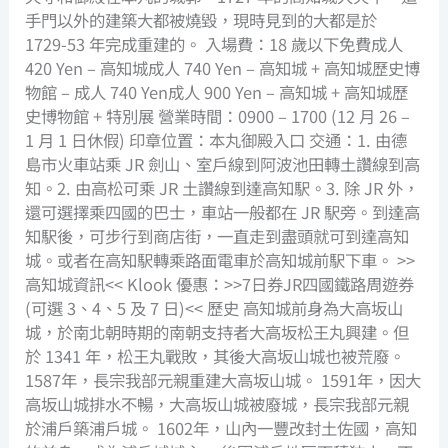
手門以外的建築大都被燒毀，現時見到的大都是於
1729-53 年完成重建的。 入場費：18 歲以下免費成人
420 Yen – 高知城成人 740 Yen – 高知城 + 高知城歷史博
物館 – 成人 740 Yen成人 900 Yen – 高知城 + 高知城歷
史博物館 + 特別展 營業時間：0900 – 1700 (12 月 26 –
1 月 1 日休假) 印章位置：本丸御殿入口 交通：1. 由德
島市火車站乘 JR 劍山、室戶線到阿波池田轉土讚線到高
知。2. 由高松可乘 JR 土讚線到達高知駅。3. 除 JR 外，
還可選擇乘四國的巴士，車站一般都在 JR 駅旁。到達高
知駅後，可步行到商店街，一直走到盡頭就可到達高知
城。或者在高知駅轉乘路面電車於高知城前駅下車。 >>
高知城資訊<< Klook 優惠：>>7日券JR四國鐵路周遊券
(可選 3、4、5 及 7 日)<< 歷史 高知城前身為大高坂山
城，於南北朝時期的南朝支持者大高坂松王丸興建。但
於 1341 年，松王丸戰敗，其後大高坂山城也被荒廢。
1587年，長宗我部元親重建大高坂山城。 1591年，因大
高坂山城排水不暢，大高坂山城被廢城，長宗我部元親
於浦戶築浦戶城。 1602年，山內一豐改封土佐國，高知