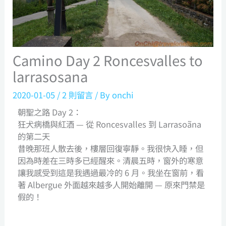
Camino Day 2 Roncesvalles to
larrasosana
2020-01-05
/
2 則留言
/ By
onchi
朝聖之路 Day 2：
狂犬病橋與紅酒 — 從 Roncesvalles 到 Larrasoãna
的第二天
昔晚那班人散去後，樓層回復寧靜。我很快入睡，但
因為時差在三時多已經醒來。清晨五時，窗外的寒意
讓我感受到這是我遇過最冷的 6 月。我坐在窗前，看
著 Albergue 外面越來越多人開始離開 — 原來門禁是
假的！