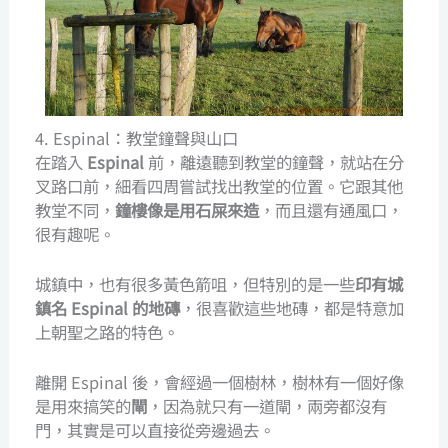
4. Espinal：教堂鐘聲與山口
在踏入
Espinal
前，離遠聽到教堂的鐘聲，就站在分
叉路口前，細看四周嘗試找出教堂的位置。它跟其他
教堂不同，
鐘樓像是用石屎來造
，而且還有通風口，
很有趣呢。
城鎮中，也有很多黃色箭咀，但特別的是一些
印有城
鎮名 Espinal 的地磚
，很喜歡這些地磚，都是特意加
上朝聖之路的特色。
離開 Espinal 後，會經過一個樹林，樹林有一個好像
是用來搞笑的
閘
，因為就只有一道閘，兩旁都沒有
門，其實是可以直接從旁邊過去。