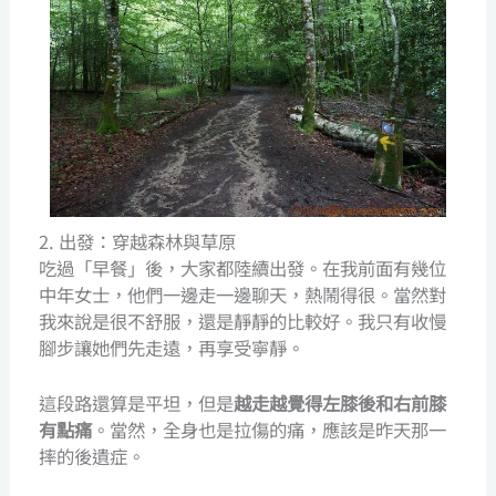
2. 出發：穿越森林與草原
吃過「早餐」後，大家都陸續出發。在我前面有幾位
中年女士，他們一邊走一邊聊天，熱鬧得很。當然對
我來說是很不舒服，還是靜靜的比較好。我只有收慢
腳步讓她們先走遠，再享受寧靜。
這段路還算是平坦，但是
越走越覺得左膝後和右前膝
有點痛
。當然，全身也是拉傷的痛，應該是昨天那一
摔的後遺症。