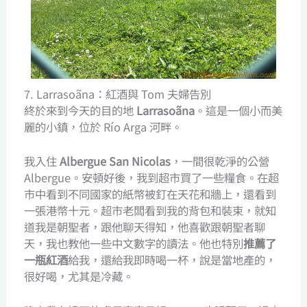
7. Larrasoãna：紅酒與 Tom 夫婦告別
終於來到今天的目的地
Larrasoãna
。這是一個小而美
麗的小鎮，位於 Río Arga 河畔。
我入住
Albergue San Nicolas
，一間很乾淨的公營
Albergue。安頓好後，我到超市買了一些糧食。在超
市中看到不同國家的紙幣被釘在天花和牆上，還看到
一張港幣十元。超市老闆看到我的背包和裝束，就知
道我是朝聖者，跟他聊天得知，他喜歡跟朝聖者聊
天，我也教他一些中文數字的讀法。他也特別
推薦了
一瓶紅酒
給我，還給我即時喝一杯，說是當地產的，
很好喝，尤其是冷藏。