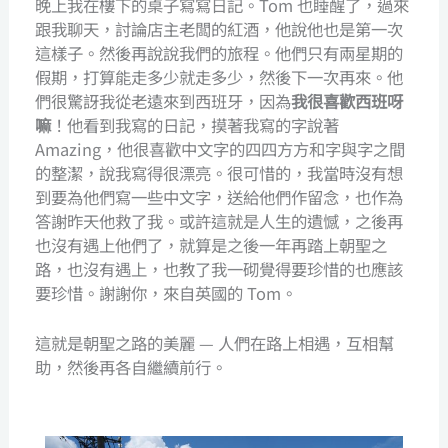
晚上我在樓下的桌子寫寫日記。Tom 也睡醒了，過來
跟我聊天，討論店主老闆的紅酒，他說他也是第一次
這樣子。然後再說說我們的旅程。他們只有兩星期的
假期，打算能走多少就走多少，然後下一次再來。他
們很驚訝我從老遠來到西班牙，因為
我很喜歡西班呀
嘛
！他看到我寫的日記，摸著我寫的字說著
Amazing，他很喜歡中文字的四四方方和字與字之間
的整潔，說我寫得很漂亮。很可惜的，我當時沒有想
到要為他們寫一些中文字，送給他們作留念，也作為
答謝昨天他救了我。或許這就是人生的遺憾，之後再
也沒有遇上他們了，就算是之後一年再踏上朝聖之
路，也沒有遇上，也教了我一砌覺得要珍惜的也應該
要珍惜。謝謝你，來自英國的 Tom。
這就是朝聖之路的美麗 — 人們在路上相遇，互相幫
助，然後再各自繼續前行。