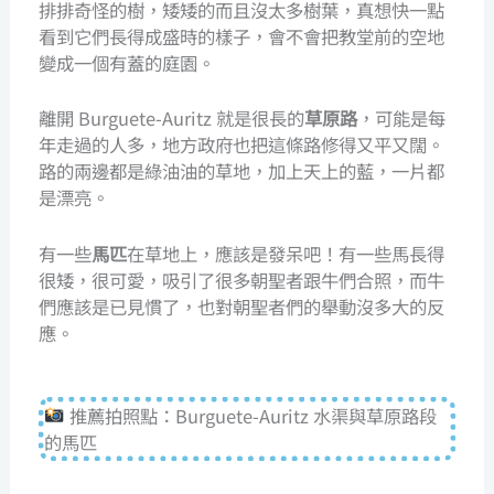
排排奇怪的樹，矮矮的而且沒太多樹葉，真想快一點
看到它們長得成盛時的樣子，會不會把教堂前的空地
變成一個有蓋的庭園。
離開 Burguete-Auritz 就是很長的
草原路
，可能是每
年走過的人多，地方政府也把這條路修得又平又闊。
路的兩邊都是綠油油的草地，加上天上的藍，一片都
是漂亮。
有一些
馬匹
在草地上，應該是發呆吧！有一些馬長得
很矮，很可愛，吸引了很多朝聖者跟牛們合照，而牛
們應該是已見慣了，也對朝聖者們的舉動沒多大的反
應。
推薦拍照點：Burguete-Auritz 水渠與草原路段
的馬匹