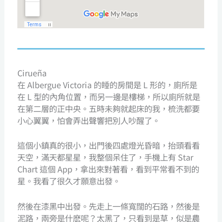
Cirueña
在 Albergue Victoria 的睡的房間是 L 形的，廁所是
在 L 型的內角位置，而另一邊是樓梯，所以廁所就是
在第二層的正中央。五時未夠就起床的我，梳洗都要
小心翼翼，怕會弄出聲響把別人吵醒了。
這個小鎮真的很小，出門後四處燈光昏暗，抬頭看看
天空，滿天都星星，我整個呆住了，手機上有 Star
Chart 這個 App，拿出來對著看，看到平常看不到的
星。我看了很久才願意出發。
然後在漆黑中出發。先走上一條寬闊的石路，然後是
泥路，兩旁是什麽呢？太黑了，只看到是草，似是農