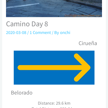
Camino Day 8
2020-03-08
/
1 Comment
/ By
onchi
Cirueña
Belorado
Distance: 29.6 km